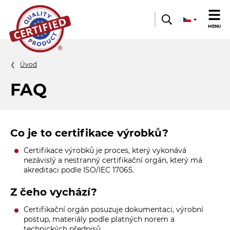
Quality
MENU
product
Úvod
FAQ
Co je to certifikace výrobků?
Certifikace výrobků je proces, který vykonává
nezávislý a nestranný certifikační orgán, který má
akreditaci podle ISO/IEC 17065.
Z čeho vychází?
Certifikační orgán posuzuje dokumentaci, výrobní
postup, materiály podle platných norem a
technických předpisů.