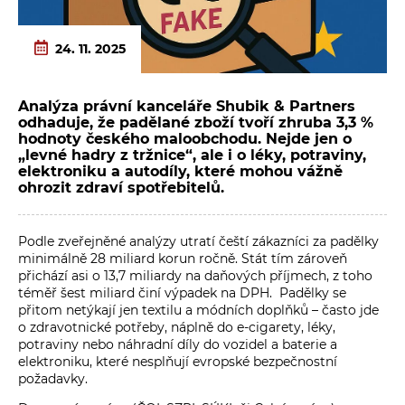
24. 11. 2025
Analýza právní kanceláře Shubik & Partners
odhaduje, že padělané zboží tvoří zhruba 3,3 %
hodnoty českého maloobchodu. Nejde jen o
„levné hadry z tržnice“, ale i o léky, potraviny,
elektroniku a autodíly, které mohou vážně
ohrozit zdraví spotřebitelů.
Podle zveřejněné analýzy utratí čeští zákazníci za padělky
minimálně 28 miliard korun ročně. Stát tím zároveň
přichází asi o 13,7 miliardy na daňových příjmech, z toho
téměř šest miliard činí výpadek na DPH. Padělky se
přitom netýkají jen textilu a módních doplňků – často jde
o zdravotnické potřeby, náplně do e-cigarety, léky,
potraviny nebo náhradní díly do vozidel a baterie a
elektroniku, které nesplňují evropské bezpečnostní
požadavky.