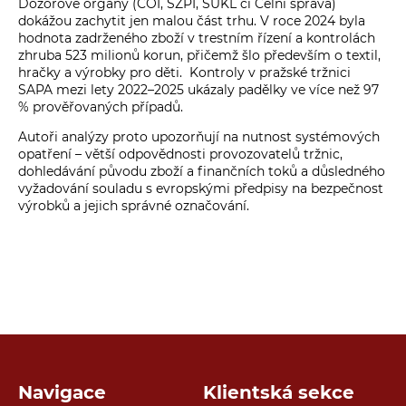
Dozorové orgány (ČOI, SZPI, SÚKL či Celní správa)
dokážou zachytit jen malou část trhu. V roce 2024 byla
hodnota zadrženého zboží v trestním řízení a kontrolách
zhruba 523 milionů korun, přičemž šlo především o textil,
hračky a výrobky pro děti. Kontroly v pražské tržnici
SAPA mezi lety 2022–2025 ukázaly padělky ve více než 97
% prověřovaných případů.
Autoři analýzy proto upozorňují na nutnost systémových
opatření – větší odpovědnosti provozovatelů tržnic,
dohledávání původu zboží a finančních toků a důsledného
vyžadování souladu s evropskými předpisy na bezpečnost
výrobků a jejich správné označování.
Navigace
Klientská sekce