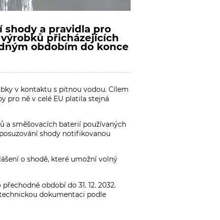
 shody a pravidla pro
 výrobků přicházejících
chodným obdobím do konce
obky v kontaktu s pitnou vodou. Cílem
 pro ně v celé EU platila stejná
rů a směšovacích baterií používaných
é posuzování shody notifikovanou
lášení o shodě, které umožní volný
o přechodné období do 31. 12. 2032.
 a technickou dokumentaci podle