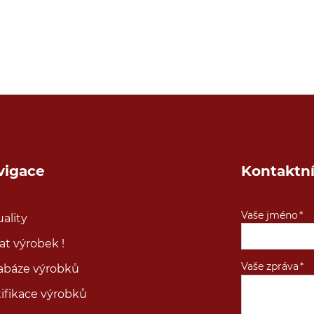
vigace
Kontaktní
Vaše jméno
ality
at výrobek !
Vaše zpráva
abáze výrobků
ifikace výrobků