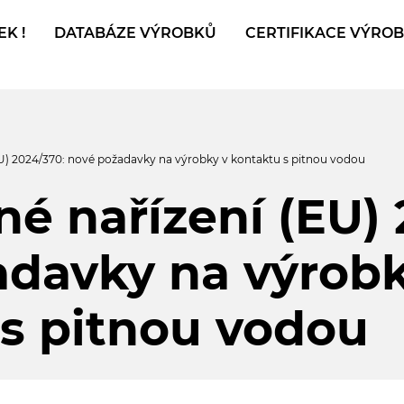
K !
DATABÁZE VÝROBKŮ
CERTIFIKACE VÝRO
U) 2024/370: nové požadavky na výrobky v kontaktu s pitnou vodou
é nařízení (EU) 
davky na výrobk
s pitnou vodou