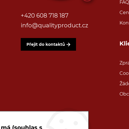
FAQ
Cen
+420 608 718 187
Kon
info@qualityproduct.cz
Kl
Přejít do kontaktů
Zpr
Coo
Žád
Obc
 má (souhlas s