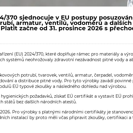
4/370 sjednocuje v EU postupy posuzování
rubí, armatur, ventilů, vodoměrů a dalších
. Platit začne od 31. prosince 2026 s pře
řízení (EU) 2024/370, které doplňuje rámec pro materiály a výr
ch systémů neohrožovaly zdravotní nezávadnost pitné vody a aby
 kovových potrubí, tvarovek, ventilů, armatur, čerpadel, vodomě
dování a distribuce pitné vody. Pro tyto výrobky zavádí povinn
odulů EÚ typové zkoušky a následného dohledu nad výrobou.
ygienických požadavků, získať EÚ certifikát a vystavit EÚ proh
 států bez dalších národních atestů.
. 2026. Pro výrobky s platnými národními certifikáty je stanoven
ních instalací by proto měli včas připravit zkoušky, certifikaci