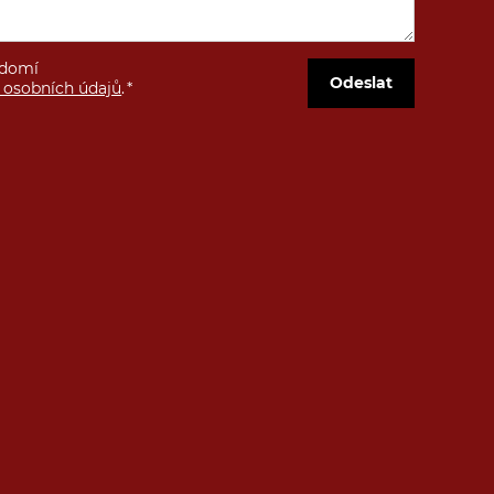
ědomí
Odeslat
 osobních údajů
.