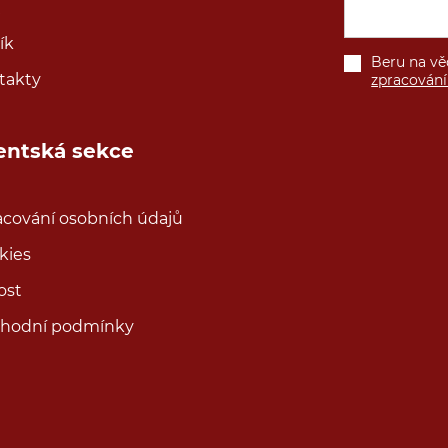
ík
Beru na v
takty
zpracování
ientská sekce
acování osobních údajů
kies
ost
hodní podmínky