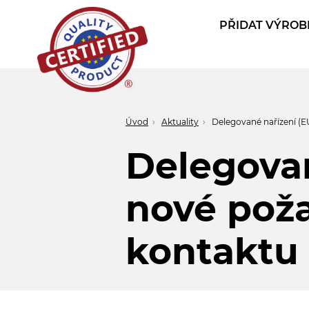
PŘIDAT VÝROBE
Quality
product
Úvod
Aktuality
Delegované nařízení (E
Delegovan
nové poža
kontaktu 